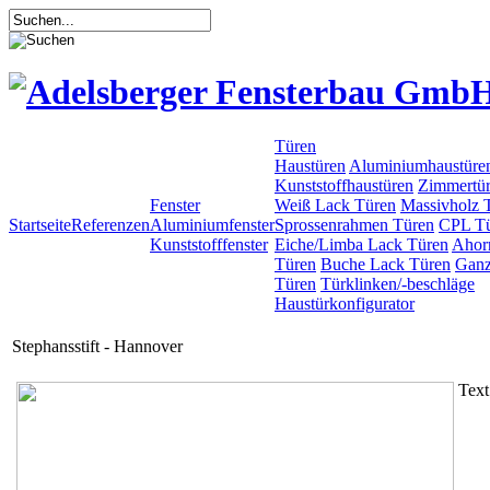
Türen
Haustüren
Aluminiumhaustüre
Kunststoffhaustüren
Zimmertü
Fenster
Weiß Lack Türen
Massivholz 
Startseite
Referenzen
Aluminiumfenster
Sprossenrahmen Türen
CPL T
Kunststofffenster
Eiche/Limba Lack Türen
Ahor
Türen
Buche Lack Türen
Ganz
Türen
Türklinken/-beschläge
Haustürkonfigurator
Stephansstift - Hannover
Text