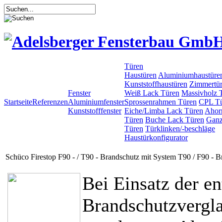
Türen
Haustüren
Aluminiumhaustüre
Kunststoffhaustüren
Zimmertü
Fenster
Weiß Lack Türen
Massivholz 
Startseite
Referenzen
Aluminiumfenster
Sprossenrahmen Türen
CPL T
Kunststofffenster
Eiche/Limba Lack Türen
Ahor
Türen
Buche Lack Türen
Ganz
Türen
Türklinken/-beschläge
Haustürkonfigurator
Schüco Firestop F90 - / T90 - Brandschutz mit System T90 / F90 - 
Bei Einsatz der e
Brandschutzvergla