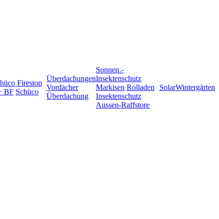
Sonnen.-
Überdachungen
Insektenschutz
hüco Firestop
Vordächer
Markisen
Rolladen
Solar
Wintergärten
+ BF
Schüco
Überdachung
Insektenschutz
Aussen-Raffstore