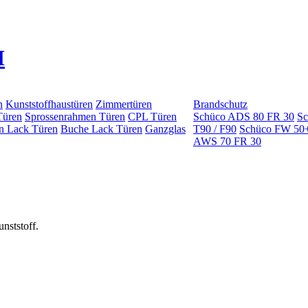
n
Kunststoffhaustüren
Zimmertüren
Brandschutz
Türen
Sprossenrahmen Türen
CPL Türen
Schüco ADS 80 FR 30
Sc
n Lack Türen
Buche Lack Türen
Ganzglas
T90 / F90
Schüco FW 50
AWS 70 FR 30
nststoff.