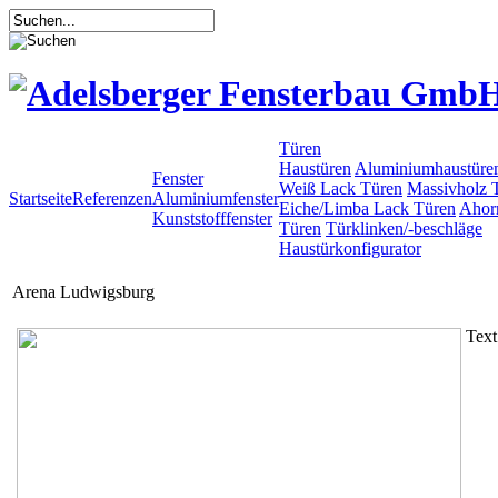
Türen
Haustüren
Aluminiumhaustüre
Fenster
Weiß Lack Türen
Massivholz 
Startseite
Referenzen
Aluminiumfenster
Eiche/Limba Lack Türen
Ahor
Kunststofffenster
Türen
Türklinken/-beschläge
Haustürkonfigurator
Arena Ludwigsburg
Text