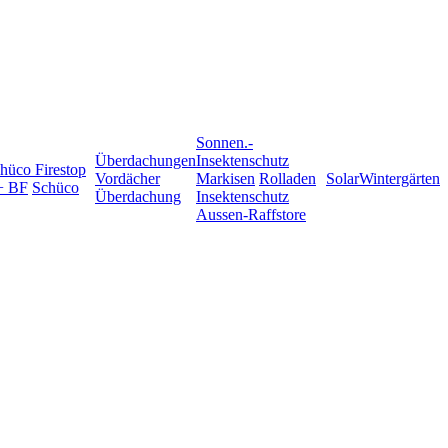
Sonnen.-
Überdachungen
Insektenschutz
hüco Firestop
Vordächer
Markisen
Rolladen
Solar
Wintergärten
+ BF
Schüco
Überdachung
Insektenschutz
Aussen-Raffstore