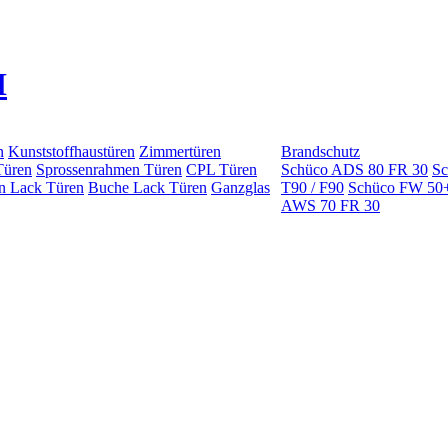
n
Kunststoffhaustüren
Zimmertüren
Brandschutz
Türen
Sprossenrahmen Türen
CPL Türen
Schüco ADS 80 FR 30
Sc
n Lack Türen
Buche Lack Türen
Ganzglas
T90 / F90
Schüco FW 50
AWS 70 FR 30