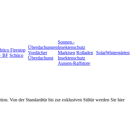
Sonnen.-
Überdachungen
Insektenschutz
hüco Firestop
Vordächer
Markisen
Rolladen
Solar
Wintergärten
+ BF
Schüco
Überdachung
Insektenschutz
Aussen-Raffstore
n. Von der Standardtür bis zur exklusiven Stiltür werden Sie hier