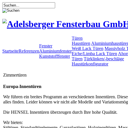
Türen
Haustüren
Aluminiumhaustüre
Fenster
Weiß Lack Türen
Massivholz 
Startseite
Referenzen
Aluminiumfenster
Eiche/Limba Lack Türen
Ahor
Kunststofffenster
Türen
Türklinken/-beschläge
Haustürkonfigurator
Zimmertüren
Europa-Innentüren
Wir führen ein breites Programm an verschiedenen Innentüren. Diese
alles finden. Leider können wir nicht alle Modelle und Variationsmög
Die HENSEL Innentüren überzeugen durch Ihre hohe Qualität.
Wir bieten:
Stiltüren, Standardtürelemente, Ganzglastüren, Holzriegeltüren, Ma