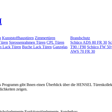
n
Kunststoffhaustüren
Zimmertüren
Brandschutz
Türen
Sprossenrahmen Türen
CPL Türen
Schüco ADS 80 FR 30
Sc
n Lack Türen
Buche Lack Türen
Ganzglas
T90 / F90
Schüco FW 50
AWS 70 FR 30
s Programm gibt Ihnen einen Überblick über die HENSEL Türenkollektio
lichkeiten zeigen.
ssivholzelemente Funktionstürelemente, Sonderbau.